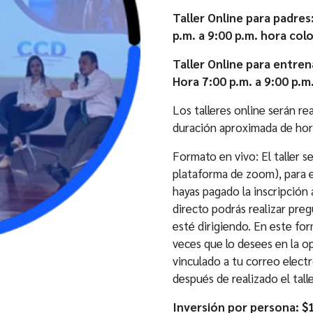
prec
Taller Online para padre
des
p.m. a 9:00 p.m. hora co
$80
has
Taller Online para entre
Hora 7:00 p.m. a 9:00 p.
$12
Los talleres online serán re
duración aproximada de hora
Formato en vivo: El taller se
plataforma de zoom), para el
hayas pagado la inscripción
directo podrás realizar preg
esté dirigiendo. En este for
veces que lo desees en la o
vinculado a tu correo elect
después de realizado el talle
Inversión por persona: 