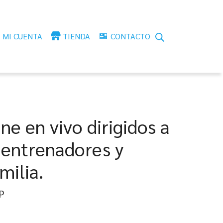
MI CUENTA
TIENDA
CONTACTO
ine en vivo dirigidos a
 entrenadores y
milia.
go
P