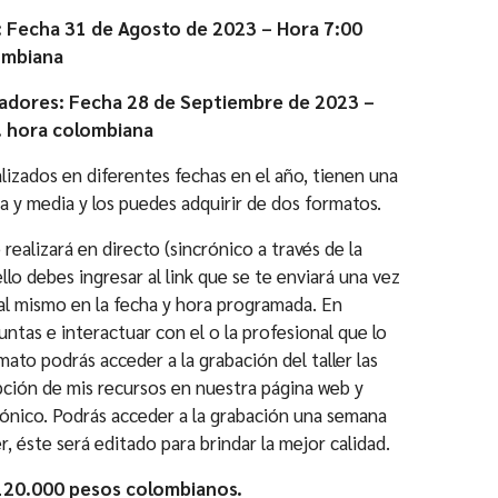
ios:
s: Fecha 31 de Agosto de 2023 – Hora 7:00
de
lombiana
.000
ta
nadores: Fecha 28 de Septiembre de 2023 –
m. hora colombiana
0.000
alizados en diferentes fechas en el año, tienen una
 y media y los puedes adquirir de dos formatos.
 realizará en directo (sincrónico a través de la
lo debes ingresar al link que se te enviará una vez
 al mismo en la fecha y hora programada. En
untas e interactuar con el o la profesional que lo
mato podrás acceder a la grabación del taller las
pción de mis recursos en nuestra página web y
rónico. Podrás acceder a la grabación una semana
r, éste será editado para brindar la mejor calidad.
$120.000 pesos colombianos.