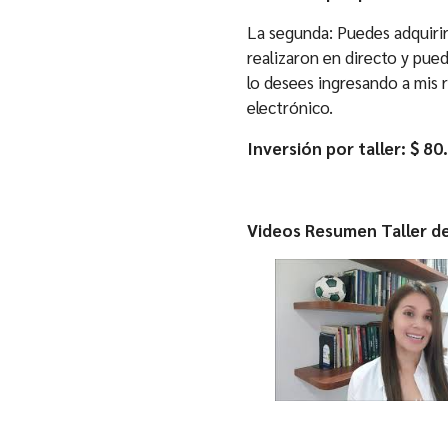
La segunda: Puedes adquirir
realizaron en directo y pue
lo desees ingresando a mis r
electrónico.
Inversión por taller: $ 8
Videos Resumen Taller de
TALLER PARA
E
PADRES DE
O
DEPORTISTAS