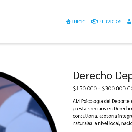
INICIO
SERVICIOS
Derecho Dep
Ra
$
150.000
-
$
300.000
C
de
AM Psicología del Deporte
pr
presta servicios en Derecho
de
consultoría, asesoría integr
$1
naturales, a nivel local, nac