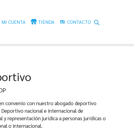
MI CUENTA
TIENDA
CONTACTO
ortivo
ngo
OP
 en convenio con nuestro abogado deportivo
ecios:
 Deportivo nacional e internacional de
sde
al y representación jurídica a personas jurídicas o
50.000
ional o internacional.