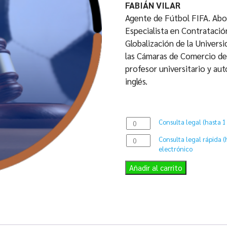
ha
FABIÁN VILAR
$3
Agente de Fútbol FIFA. Abo
Especialista en Contratació
Globalización de la Univers
las Cámaras de Comercio de C
profesor universitario y au
inglés.
Consulta
Consulta legal (hasta 1
legal
Consulta
Consulta legal rápida 
(hasta
legal
electrónico
1
rápida
hora)
Añadir al carrito
(hasta
presencial
30
o
minutos)
por
por
medios
WhatsApp
tecnológicos
o
cantidad
correo