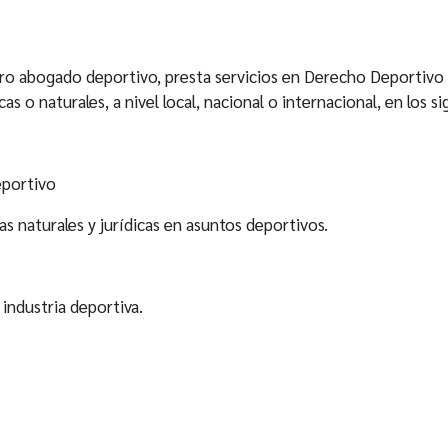
electrónico
cantidad
o abogado deportivo, presta servicios en Derecho Deportivo na
cas o naturales, a nivel local, nacional o internacional, en los s
eportivo
s naturales y jurídicas en asuntos deportivos.
industria deportiva.